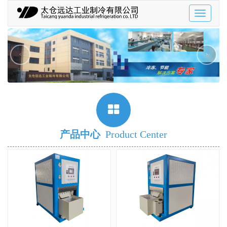
Toggle
navigatio
‹
›
产品中心
Product Center