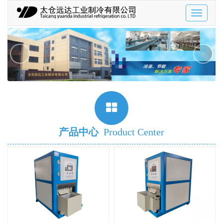
Toggle
navigatio
‹
›
产品中心
Product Center