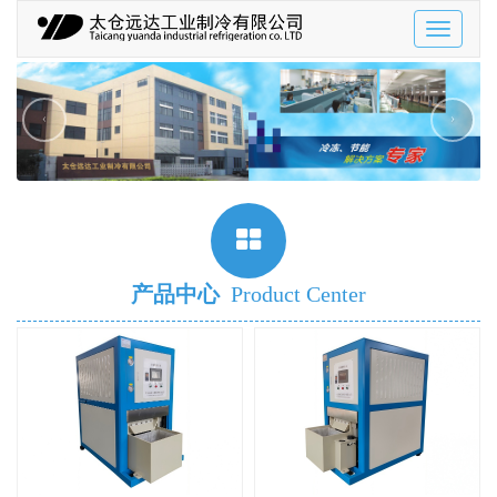
Toggle
navigatio
‹
›
产品中心
Product Center