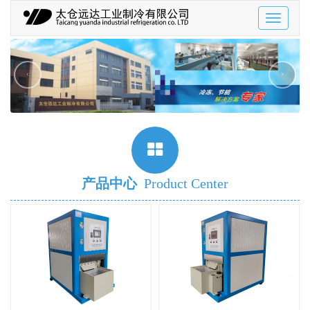
Toggle
navigatio
‹
›
产品中心
Product Center