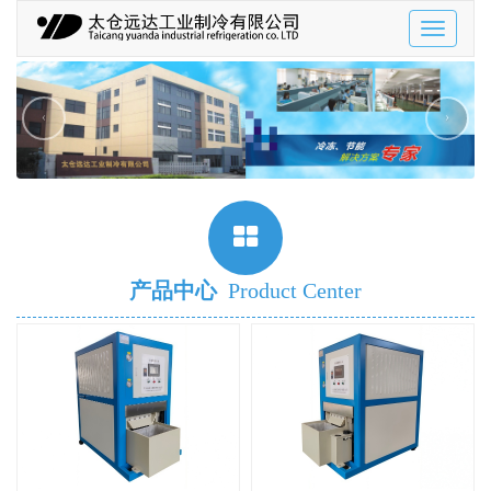
Toggle
navigatio
‹
›
产品中心
Product Center