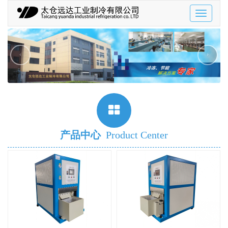
Toggle
navigatio
‹
›
产品中心
Product Center