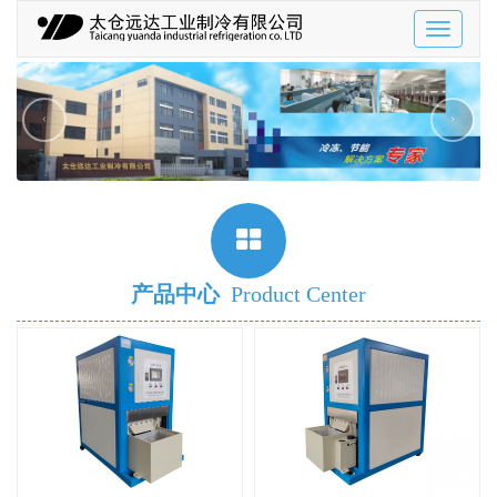
Toggle
navigatio
‹
›
产品中心
Product Center