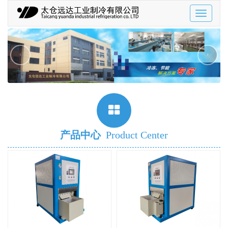
Toggle
navigatio
‹
›
产品中心
Product Center