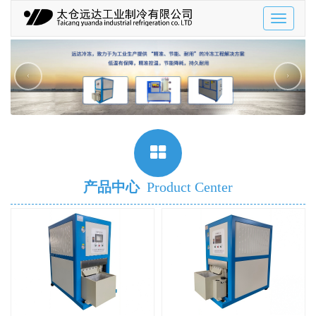
Toggle
navigatio
‹
›
产品中心
Product Center