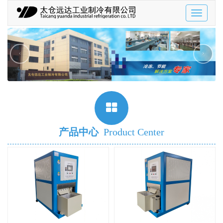
Toggle
navigatio
‹
›
产品中心
Product Center